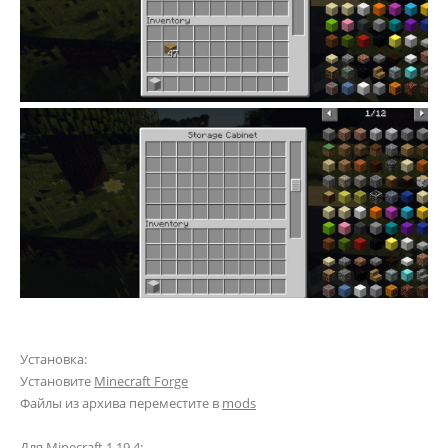
Установка:
Установите
Minecraft Forge
Файлы из архива переместите в
mods
Для Minecraft 1.19.4: