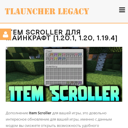
ITEM SCROLLER ДЛЯ
МАЙНКРАФТ [1.20.1, 1.20, 1.19.4]
Дополнение
Item Scroller
для вашей игры, это довольно
интересное обновление для вашей игры, именно с данным
модом вы сможете открыть возможность удобного