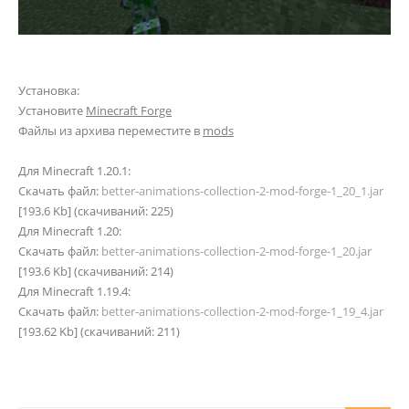
Установка:
Установите
Minecraft Forge
Файлы из архива переместите в
mods
Для Minecraft 1.20.1:
Скачать файл:
better-animations-collection-2-mod-forge-1_20_1.jar
[193.6 Kb] (cкачиваний: 225)
Для Minecraft 1.20:
Скачать файл:
better-animations-collection-2-mod-forge-1_20.jar
[193.6 Kb] (cкачиваний: 214)
Для Minecraft 1.19.4:
Скачать файл:
better-animations-collection-2-mod-forge-1_19_4.jar
[193.62 Kb] (cкачиваний: 211)