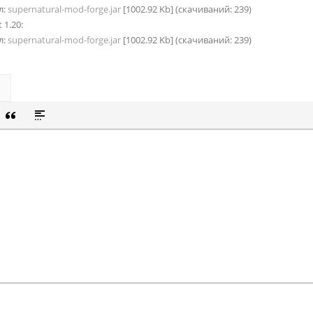
л:
supernatural-mod-forge.jar
[1002.92 Kb] (cкачиваний: 239)
 1.20:
л:
supernatural-mod-forge.jar
[1002.92 Kb] (cкачиваний: 239)
СОК
Й СПИСОК
 СМАЙЛИК
ВКА СКРЫТОГО ТЕКСТА
ВСТАВКА ЦИТАТЫ
ВСТАВКА СПОЙЛЕРА