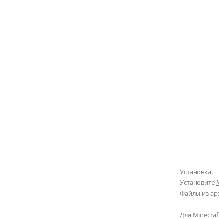
Установка:
Установите
M
Файлы из ар
Для Minecraft