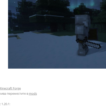
inecraft Forge
хива переместите в
mods
 1.20.1: